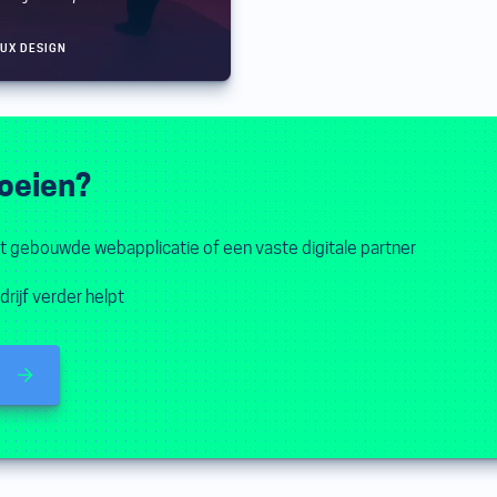
• UX DESIGN
roeien?
at gebouwde webapplicatie of een vaste digitale partner
rijf verder helpt