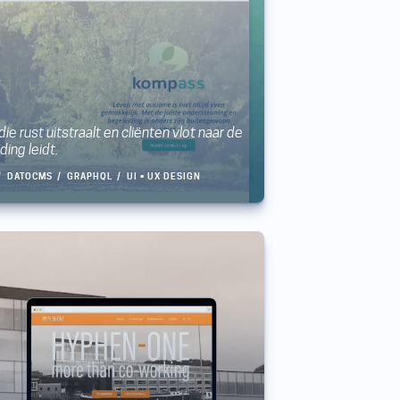
e rust uitstraalt en cliënten vlot naar de
ding leidt.
DATOCMS
GRAPHQL
UI • UX DESIGN