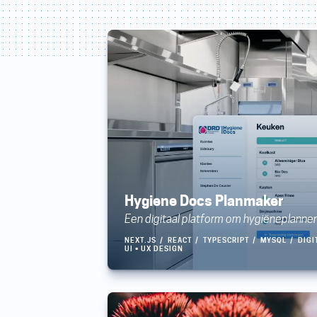
Hygiene Docs Planmaker
Een digitaal platform om hygiëneplanne
NEXT.JS
REACT
TYPESCRIPT
MYSQL
DIGI
UI • UX DESIGN