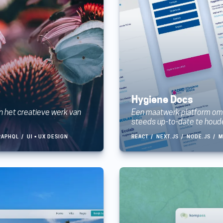
Hygiene Docs
rin het creatieve werk van
Een maatwerk platform om 
steeds up-to-date te houd
RAPHQL
UI • UX DESIGN
REACT
NEXT.JS
NODE.JS
M