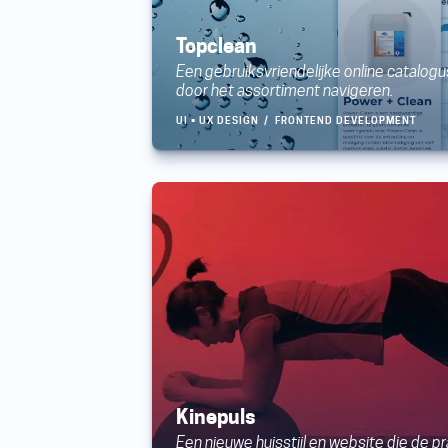
Topclean
Een gebruiksvriendelijke online catalog
door het assortiment navigeren.
UI • UX DESIGN
FRONTEND DEVELOPMENT
Kinepuls
Een nieuwe huisstijl en website die de p