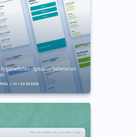
hygiënefiches digitaal te beheren en
en.
YSQL
UI • UX DESIGN