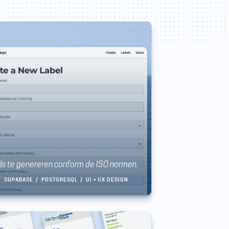
ls te genereren conform de ISO normen.
SUPABASE
POSTGRESQL
UI • UX DESIGN