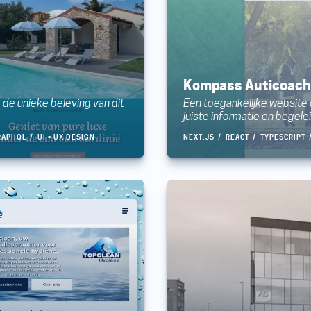
Kompass Auticoach
 de unieke beleving van dit
Een toegankelijke website di
juiste informatie en begelei
RAPHQL
UI • UX DESIGN
NEXT.JS
REACT
TYPESCRIPT