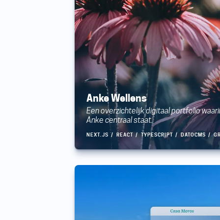
Anke Wellens
Een overzichtelijk digitaal portfolio waa
Anke centraal staat.
NEXT.JS
REACT
TYPESCRIPT
DATOCMS
G