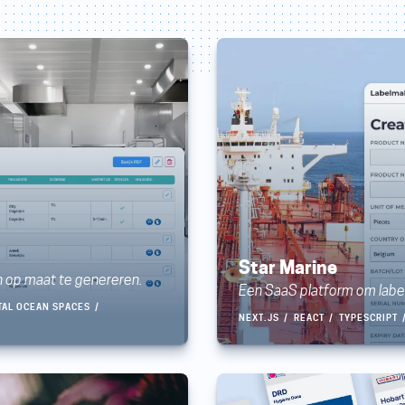
Star Marine
n op maat te genereren.
Een SaaS platform om labe
TAL OCEAN SPACES
NEXT.JS
REACT
TYPESCRIPT