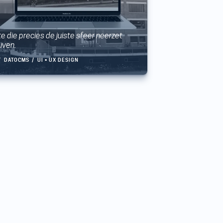
e die precies de juiste sfeer neerzet
uven.
DATOCMS
UI • UX DESIGN