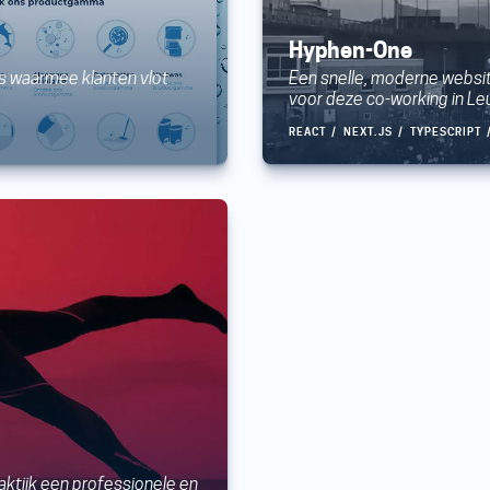
Hyphen-One
us waarmee klanten vlot
Een snelle, moderne websit
voor deze co-working in Le
REACT
NEXT.JS
TYPESCRIPT
raktijk een professionele en