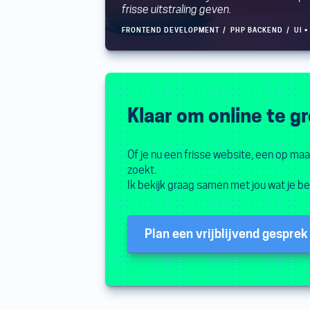
frisse uitstraling geven.
FRONTEND DEVELOPMENT
PHP BACKEND
UI 
Klaar om online te g
Of je nu een frisse website, een op ma
zoekt.
Ik bekijk graag samen met jou wat je bed
Plan een vrijblijvend gesprek