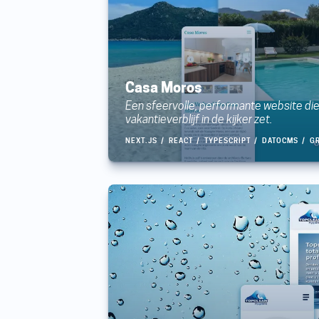
Casa Moros
Een sfeervolle, performante website die
vakantieverblijf in de kijker zet.
NEXT.JS
REACT
TYPESCRIPT
DATOCMS
G